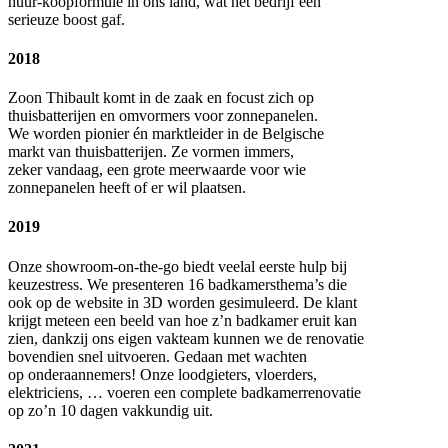
huur-koopformule in ons land, wat het bedrijf een
serieuze boost gaf.
2018
Zoon Thibault komt in de zaak en focust zich op
thuisbatterijen en omvormers voor zonnepanelen.
We worden pionier én marktleider in de Belgische
markt van thuisbatterijen. Ze vormen immers,
zeker vandaag, een grote meerwaarde voor wie
zonnepanelen heeft of er wil plaatsen.
2019
Onze showroom-on-the-go biedt veelal eerste hulp bij
keuzestress. We presenteren 16 badkamersthema’s die
ook op de website in 3D worden gesimuleerd. De klant
krijgt meteen een beeld van hoe z’n badkamer eruit kan
zien, dankzij ons eigen vakteam kunnen we de renovatie
bovendien snel uitvoeren. Gedaan met wachten
op onderaannemers! Onze loodgieters, vloerders,
elektriciens, … voeren een complete badkamerrenovatie
op zo’n 10 dagen vakkundig uit.