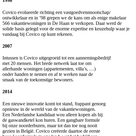
1998
Covico evolueerde richting een vastgoedvennnootschap/
ontwikkelaar en in ’98 grepen we de kans om als enige makelaar
566 vakantiewoningen in De Haan te verkopen. Daar werd de
solide basis gelegd voor de enorme expertise en keuzehulp waar je
vandaag bij Covico op kunt rekenen.
2007
Intussen is Covico uitgegroeid tot een aannemingsbedrijf
met 20 mensen. Het brede netwerk laat toe om
allerhande woningen (appartementen, villa’s, …)
onder handen te nemen en af te werken naar de
smaak van de toekomstige bewoners.
2014
Een nieuwe innovatie komt tot stand, frappant genoeg
opnieuw in de wereld van de vakantiewoningen.
Een Nederlandse kandidaat wou alleen kopen als hij
de gaswandketel kon huren. Een gangbare formule
bij onze noorderburen, maar tot dan toe nog nooit
gezien in België. Covico creëerde daartoe de eerste