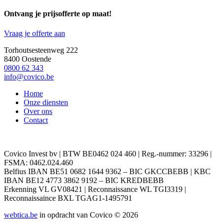
Ontvang je prijsofferte op maat!
Vraag je offerte aan
Torhoutsesteenweg 222
8400 Oostende
0800 62 343
info@covico.be
Home
Onze diensten
Over ons
Contact
Covico Invest bv | BTW BE0462 024 460 | Reg.-nummer: 33296 |
FSMA: 0462.024.460
Belfius IBAN BE51 0682 1644 9362 – BIC GKCCBEBB | KBC
IBAN BE12 4773 3862 9192 – BIC KREDBEBB
Erkenning VL GV08421 | Reconnaissance WL TGI3319 |
Reconnaissaince BXL TGAG1-1495791
webtica.be
in opdracht van Covico © 2026